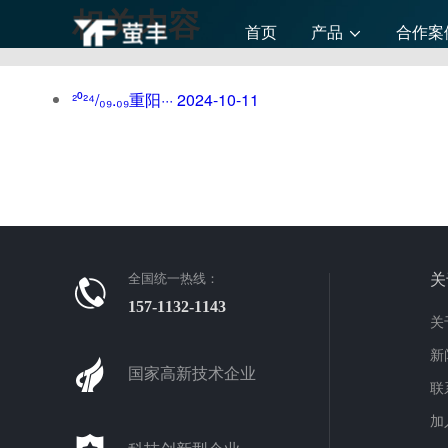
相关内容
产品
首页
合作案
²⁰²⁴/₀₉.₀₉重阳···
2024-10-11
全国统一热线：
关
157-1132-1143
关
新
国家高新技术企业
联
加