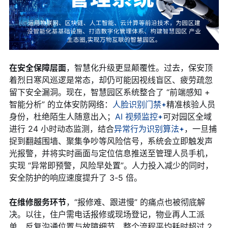
在安全保障层面
，智慧化升级更显颠覆性。过去，保安顶
着烈日寒风巡逻是常态，却仍可能因视线盲区、疲劳疏忽
留下安全漏洞。现在，智慧园区系统整合了 “前端感知 +
智能分析” 的立体安防网络：
人脸识别门禁
精准核验人员
身份，杜绝陌生人随意出入；
AI 视频监控
可对园区全域
进行 24 小时动态监测，结合
异常行为识别算法
，一旦捕
捉到翻越围墙、聚集争吵等风险信号，系统会立即触发声
光报警，并将实时画面与定位信息推送至管理人员手机，
实现 “异常即预警，风险早处置”。人力投入减少的同时，
安全防护的响应速度提升了 3-5 倍。
在维修服务环节
，“报修难、跟进慢” 的痛点也被彻底解
决。以往，住户需电话报修或现场登记，物业再人工派
单、反复沟通位置与故障细节，整个流程平均耗时超过 2