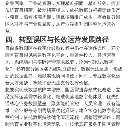
企业画像、产业链资源，实现精准招商、精准服务。摒弃
传统盲目招商、被动招商模式，依托数据分析锁定优质产
业项目，缩短招商周期，降低招商推广成本，有效提升园
区入驻率与产业集聚度，从产业端提升园区整体运营效
益。
四、转型误区与长效运营发展路径
目前多数园区在数字化转型过程中仍存在诸多误区，部分
园区盲目跟风搭建数字化平台，重硬件投入、轻运营落
地，系统功能与实际运营需求脱节，沦为“摆设式数字
化”；还有部分园区各系统独立建设，数据无法互通，形成
新的数据孤岛，难以实现协同增效；同时，专业数字化运
营人才短缺，导致平台无法充分发挥价值。
想要实现长效提质降本增效，园区需摒弃形式化改造，立
足实际运营需求轻量化、精准化落地数字化体系。优先打
通核心业务数据壁垒，聚焦能耗管控、人员管理、设备运
维、企业服务等刚需场景优化升级；建立常态化数字化运
营机制，依托数据持续优化管理流程、调整运营策略；同
时培育专业数字化运营团队，让技术真正服务于园区管理