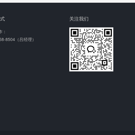
方式
关注我们
作：
158-8504（吕经理）