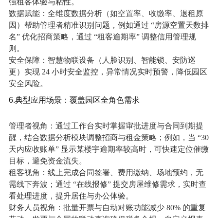
强租客体验与粘性。
数据赋能：全维度数据分析（如空置率、收缴率、退租原
因）帮助管理者精准识别问题，例如通过 “房源空置天数排
名” 优化招商策略，通过 “租客逾期率” 调整信用管理规
则。
安全保障：智慧物联设备（人脸识别、智能锁、安防巡
更）实现 24 小时安全监控，异常情况实时预警，降低园区
安全风险。
6.典型应用场景：覆盖园区全角色需求
管理者视角：通过工作台实时掌握审批进度与合同到期提
醒，结合数据分析模块调整招商与租金策略；例如，当 “30
天内应收账单” 显示某楼宇逾期率较高时，可快速定位催缴
目标，避免资金流失。
租客视角：线上完成合同签署、费用缴纳、场地预约，无
需线下奔波；通过 “在线报修” 提交房屋维修需求，实时查
看处理进度，提升居住与办公体验。
财务人员视角：批量开票与自动对账功能减少 80% 的重复